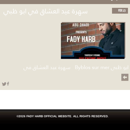
سهرة عيد العشاق في ابو ظبي
FEB 15
ابو ظبي Byblos sur mer سهرة عيد العشاق في
©2026 FADY HARB OFFICIAL WEBSITE. ALL RIGHTS RESERVED.